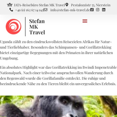
IATA-Reisebüro Stefan MK Travel
Pestalozzistr 55, Nierstein
+49 (0) 162 67 14 945
info@stefan-mk-travel.de
Uganda zählt zu den eindrucksvollsten Reisezielen Afrikas für Natur-
und Tierliebhaber. Besonders das Schimpansen- und Gorillatrekking
bietet einzigartige Begegnungen mit den Primaten in ihrer natürlichen
Umgebung.
Ein absolutes Highlight war das Gorillatrekking im Bwindi Impenetrable
Nationalpark. Nach einer teilweise anspruchsvollen Wanderung durch
den Regenwald wurde die Gorillafamilie entdeckt. Die ruhige und
beeindruckende Nähe zu den Tieren bleibt ein unvergessliches Erlebnis.