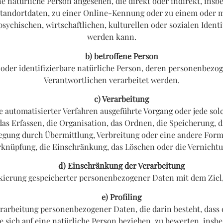
eine natürliche Person angesehen, die direkt oder indirekt, in
tandortdaten, zu einer Online-Kennung oder zu einem oder 
sychischen, wirtschaftlichen, kulturellen oder sozialen Identit
werden kann.
b) betroffene Person
te oder identifizierbare natürliche Person, deren personenbez
Verantwortlichen verarbeitet werden.
c) Verarbeitung
lfe automatisierter Verfahren ausgeführte Vorgang oder jede 
s Erfassen, die Organisation, das Ordnen, die Speicherung, d
egung durch Übermittlung, Verbreitung oder eine andere Form 
rknüpfung, die Einschränkung, das Löschen oder die Vernichtu
d) Einschränkung der Verarbeitung
kierung gespeicherter personenbezogener Daten mit dem Ziel,
e) Profiling
n Verarbeitung personenbezogener Daten, die darin besteht, da
 sich auf eine natürliche Person beziehen, zu bewerten, insbe