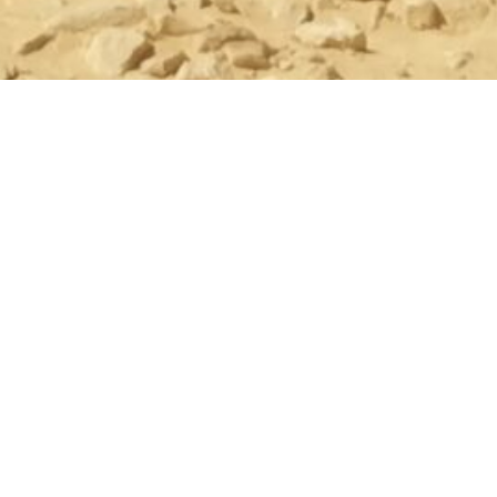
AlUla, der Heimat vom ersten UNESCO-Welterbe in Saudi-Ar
Grabstätten von 7000 Jahre alten Zivilisationen. Atemberaub