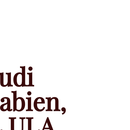
udi
abien,
L ULA