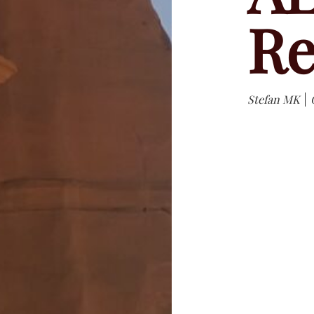
Re
Stefan MK