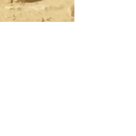
abien
ende Felsformationen und Schluchten sowie das größte spiegel