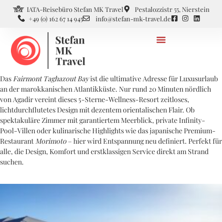
IATA-Reisebüro Stefan MK Travel
Pestalozzistr 55, Nierstein
+49 (0) 162 67 14 945
info@stefan-mk-travel.de
Das
Fairmont Taghazout Bay
ist die ultimative Adresse für Luxusurlaub
an der marokkanischen Atlantikküste. Nur rund 20 Minuten nördlich
von Agadir vereint dieses 5-Sterne-Wellness-Resort zeitloses,
lichtdurchflutetes Design mit dezentem orientalischen Flair. Ob
spektakuläre Zimmer mit garantiertem Meerblick, private Infinity-
Pool-Villen oder kulinarische Highlights wie das japanische Premium-
Restaurant
Morimoto
– hier wird Entspannung neu definiert. Perfekt für
alle, die Design, Komfort und erstklassigen Service direkt am Strand
suchen.